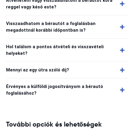
Átvehetem vagy visszaadhatom a bérautót kora
reggel vagy késő este?
Visszaadhatom a bérautót a foglalásban
megadottnál korábbi időpontban is?
Hol találom a pontos átvételi és visszavételi
helyeket?
Mennyi az egy útra szóló díj?
Érvényes a külföldi jogosítványom a bérautó
foglalásához?
További opciók és lehetőségek