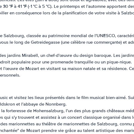
e 30 °F à 41 °F (-1 °C à 5 °C). Le printemps et l'automne apportent 
iller en conséquence lors de la planification de votre visite à Salzb
ille de Salzbourg, classée au patrimoine mondial de l'UNESCO, caract
vous le long de Getreidegasse (une célèbre rue commerçante) et a
t des jardins Mirabell, un chef-d'œuvre du design baroque. Les jard
 endroit populaire pour une promenade tranquille ou un pique-nique.
et l'œuvre de Mozart en visitant sa maison natale et sa résidence.
personnels.
c et visitez les lieux présentés dans le film musical bien-aimé. Sui
oldskron et l'abbaye de Nonnberg.
à la forteresse de Hohensalzburg, l'un des plus grands châteaux mé
s qui s'y trouvent et assistez à un concert classique organisé dans l
des marionnettes au théâtre de marionnettes de Salzbourg, connu p
chantée" de Mozart prendre vie grâce au talent artistique des mari