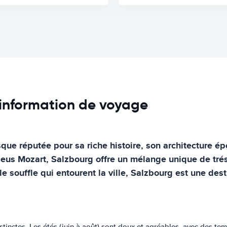
 information de voyage
esque réputée pour sa riche histoire, son architecture é
 Mozart, Salzbourg offre un mélange unique de trésors
 souffle qui entourent la ville, Salzbourg est une desti
stinctes. Les étés (juin à août) sont doux et agréables, avec des t