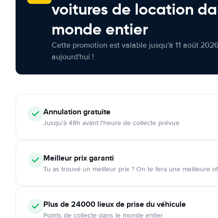
voitures de location da
monde entier
Cette promotion est valable jusqu'à 11 août 2026
aujourd'hui !
Annulation
gratuite
Jusqu'à 48h avant l'heure de collecte prévue
Meilleur prix garanti
Tu as trouvé un meilleur prix ? On te fera une meilleure of
Plus de 24000
lieux de prise du véhicule
Points de collecte dans le monde entier