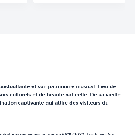
poustouflante et son patrimoine musical. Lieu de
 culturels et de beauté naturelle. De sa vieille
nation captivante qui attire des visiteurs du
empératures moyennes autour de 68°F (20°C). Les hivers (de