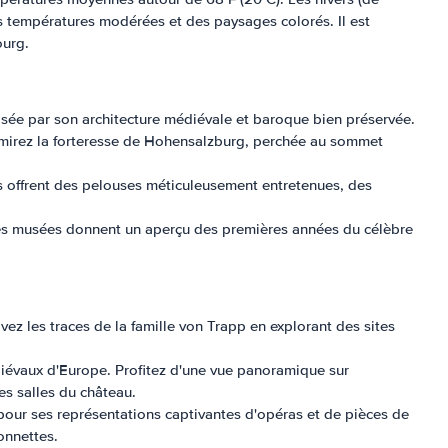
des températures modérées et des paysages colorés. Il est
ourg.
érisée par son architecture médiévale et baroque bien préservée.
dmirez la forteresse de Hohensalzburg, perchée au sommet
ins offrent des pelouses méticuleusement entretenues, des
 Ces musées donnent un aperçu des premières années du célèbre
vez les traces de la famille von Trapp en explorant des sites
diévaux d'Europe. Profitez d'une vue panoramique sur
es salles du château.
our ses représentations captivantes d'opéras et de pièces de
onnettes.