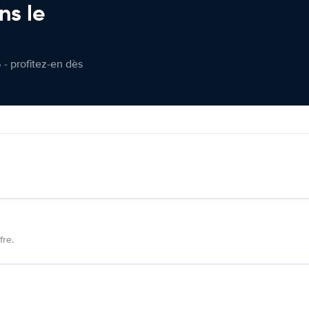
ns le
 - profitez-en dès
fre.