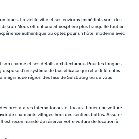
iques. La vieille ville et ses environs immédiats sont des
oldskron-Moos offrent une atmosphère plus tranquille tout en
e expérience authentique ou optez pour un hôtel moderne avec
t son charme et ses détails architecturaux. Pour les longues
g dispose d'un système de bus efficace qui relie différentes
rer la magnifique région des lacs de Salzbourg ou de vous
 des prestataires internationaux et locaux. Louer une voiture
uvrir de charmants villages hors des sentiers battus. Assurez-
. Il est recommandé de réserver votre voiture de location à