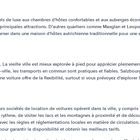
s de luxe aux chambres d'hôtes confortables et aux auberges économ
s principales attractions. D'autres quartiers comme Maxglan et Leop
journer dans une maison d'hôtes autrichienne traditionnelle pour un
. La vieille ville est mieux explorée à pied pour apprécier pleinemen
-ville, les transports en commun sont pratiques et fiables. Salzbour
'une voiture offre de la flexibilité, surtout si vous prévoyez d'explo
rs sociétés de location de voitures opèrent dans la ville, y compris
 rythme, de visiter les lacs et les montagnes à proximité et de déco
avec les règles et réglementations locales en matière de circulation
ur garantir la disponibilité et obtenir les meilleurs tarifs.